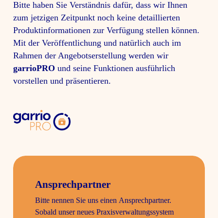
Bitte haben Sie Verständnis dafür, dass wir Ihnen
zum jetzigen Zeit­punkt noch keine detail­lierten
Produkt­in­for­ma­tionen zur Verfü­gung stellen können.
Mit der Veröf­fent­li­chung und natür­lich auch im
Rahmen der Ange­bots­er­stel­lung werden wir
garrioPRO
und seine Funk­tionen ausführ­lich
vorstellen und präsen­tieren.
garrioPRO
Ansprech­partner
Warte­
Bitte nennen Sie uns einen Ansprech­partner.
liste
Sobald unser neues Praxis­ver­wal­tungs­system