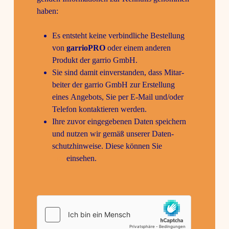
haben:
Es entsteht keine verbind­liche Bestel­lung
von
garrioPRO
oder einem anderen
Produkt der garrio GmbH.
Sie sind damit einver­standen, dass Mitar­
beiter der garrio GmbH zur Erstel­lung
eines Ange­bots, Sie per E‑Mail und/oder
Telefon kontak­tieren werden.
Ihre zuvor einge­ge­benen Daten spei­chern
und nutzen wir gemäß unserer Daten­
schutz­hin­weise. Diese können Sie
hier
einsehen.