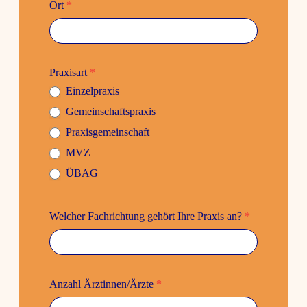
Ort
*
Praxisart
*
Einzel­praxis
Gemein­schafts­praxis
Praxis­ge­mein­schaft
MVZ
ÜBAG
Welcher Fach­rich­tung gehört Ihre Praxis an?
*
Anzahl Ärztinnen/Ärzte
*