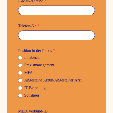
E‑Mail-Adresse
*
Telefon-Nr.
*
Posi­tion in der Praxis
*
Inhaber/in
Praxis­ma­nage­ment
MFA
Ange­stellte Ärztin/Angestellter Arzt
IT-Betreuung
Sons­tiges
MEDI­Ver­bund-ID