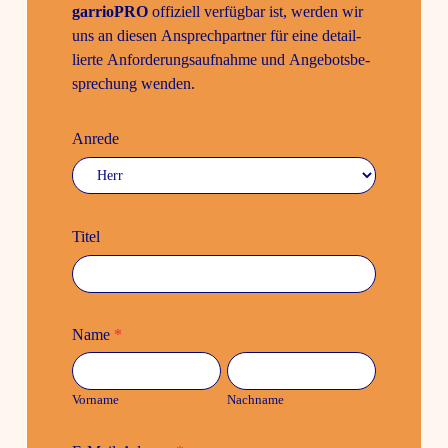
garrioPRO
offi­ziell verfügbar ist, werden wir
uns an diesen Ansprech­partner für eine detail­
lierte Anfor­de­rungs­auf­nahme und Ange­bots­be­
spre­chung wenden.
Anrede
Titel
Name
*
Vorname
Nach­
name
Vorname
Nach­name