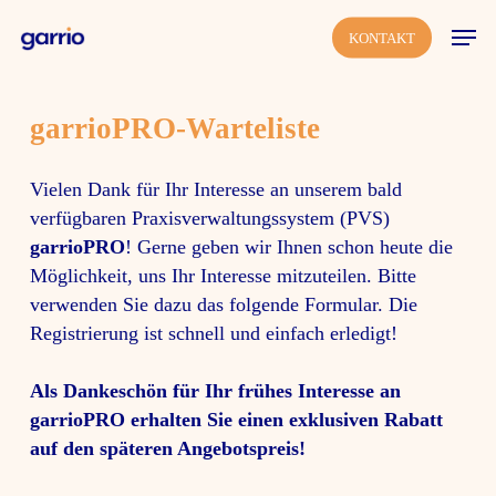
Skip
Men
KONTAKT
to
main
content
garrioPRO-Warte­liste
Vielen Dank für Ihr Inter­esse an unserem bald
verfüg­baren Praxis­ver­wal­tungs­system (PVS)
garrioPRO
! Gerne geben wir Ihnen schon heute die
Möglich­keit, uns Ihr Inter­esse mitzu­teilen. Bitte
verwenden Sie dazu das folgende Formular. Die
Regis­trie­rung ist schnell und einfach erle­digt!
Als Danke­schön für Ihr frühes Inter­esse an
garrioPRO
erhalten Sie einen exklu­siven Rabatt
auf den späteren Ange­bots­preis!