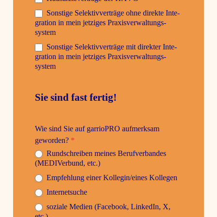
Sons­tige Selek­tiv­ver­träge ohne direkte Inte­
gra­tion in mein jetziges Praxis­ver­wal­tungs­
system
Sons­tige Selek­tiv­ver­träge mit direkter Inte­
gra­tion in mein jetziges Praxis­ver­wal­tungs­
system
Sie sind fast fertig!
Wie sind Sie auf garrioPRO aufmerksam
geworden?
*
Rund­schreiben meines Beruf­ver­bandes
(MEDI­Ver­bund, etc.)
Empfeh­lung einer Kollegin/eines Kollegen
Inter­net­suche
soziale Medien (Face­book, LinkedIn, X,
etc.)