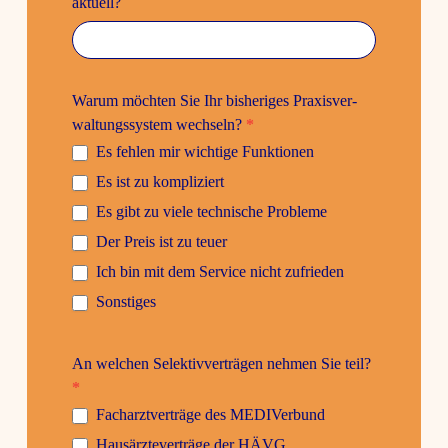
aktuell?
Warum möchten Sie Ihr bishe­riges Praxis­ver­
wal­tungs­system wech­seln?
*
Es fehlen mir wich­tige Funk­tionen
Es ist zu kompli­ziert
Es gibt zu viele tech­ni­sche Probleme
Der Preis ist zu teuer
Ich bin mit dem Service nicht zufrieden
Sons­tiges
An welchen Selek­tiv­ver­trägen nehmen Sie teil?
*
Fach­arzt­ver­träge des MEDI­Ver­bund
Haus­ärz­te­ver­träge der HÄVG