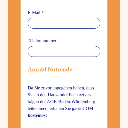
E‑Mail
*
Tele­fon­nummer
Anzahl Nutzende
Da Sie zuvor ange­geben haben, dass
Sie an den Haus- oder Fach­arzt­ver­
trägen der AOK Baden-Würt­tem­berg
teil­nehmen, erhalten Sie garrioCOM
kostenlos!