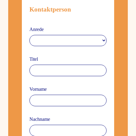
Kontakt­person
Anrede
Titel
Vorname
Nach­name