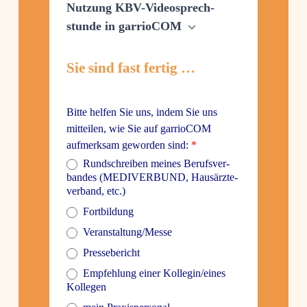
Nutzung KBV-Video­sprech­
stunde in garrioCOM
Sie sind fast fertig …
Bitte helfen Sie uns, indem Sie uns
mitteilen, wie Sie auf garrioCOM
aufmerksam geworden sind:
*
Rund­schreiben meines Berufs­ver­
bandes (MEDI­VER­BUND, Haus­ärz­te­
ver­band, etc.)
Fort­bil­dung
Veranstaltung/Messe
Pres­se­be­richt
Empfeh­lung einer Kollegin/eines
Kollegen