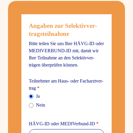
garrioCOM
Angaben zur Selek­tiv­ver­
Full
trags­teil­nahme
Bitte teilen Sie uns Ihre HÄVG-ID oder
MEDI­VER­BUND-ID mit, damit wir
Ihre Teil­nahme an den Selek­tiv­ver­
trägen über­prüfen können.
Teil­nehmer am Haus- oder Fach­arzt­ver­
trag
*
Ja
Nein
HÄVG-ID oder MEDI­Ver­bund-ID
*