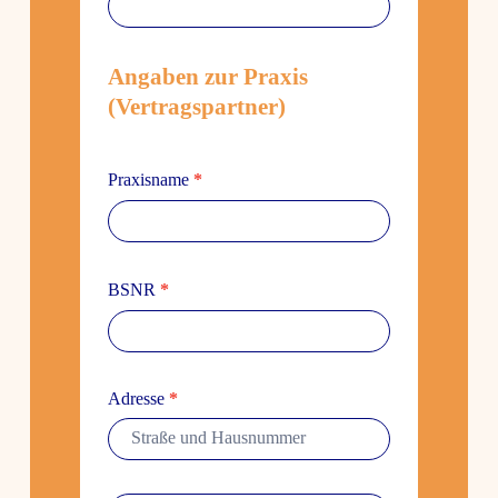
Angaben zur Praxis
(Vertrags­partner)
Praxis­name
*
BSNR
*
Adresse
*
Adresse