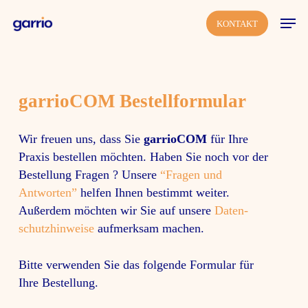
Skip
Men
KONTAKT
to
main
content
garrioCOM
Bestell­for­mular
Wir freuen uns, dass Sie
garrioCOM
für Ihre
Praxis bestellen möchten. Haben Sie noch vor der
Bestel­lung Fragen ? Unsere
“
Fragen und
Antworten
”
helfen Ihnen bestimmt weiter.
Außerdem möchten wir Sie auf unsere
Daten­
schutz­hin­weise
aufmerksam machen.
Bitte verwenden Sie das folgende Formular für
Ihre Bestel­lung.